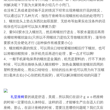
何解决呢？下面为大家简单介绍几个小窍门。
在没有工具或者是经验不足的情况下经常出现将螺丝拧花的情况，
可以通过以下几种方式：报告厅座椅等出现螺丝松动后的处理窍门
1、螺丝批头上垫点东西比如双面胶、无纺布等如果实在没条件的话
纸张也可以这样可以加大摩擦力度!
2、量502胶水注入螺丝孔，然后将螺丝拧进去，等胶水凝固后再用
尖嘴钳将螺丝旋出(只所以不用螺丝刀是怕又导致螺丝滑牙)，漫等待
要胶水完全硬化才行.(这种操作有难度要小心)
3、螺丝帽外露的情况，可以用尖口钳钳紧螺丝帽后拧下螺丝。也可
以将螺丝帽剪掉，拆开机壳后再进行处理，要一点才可以啊!
4、一般手机家电保养的螺丝是金属的，机壳是塑料的，拧不下来的
时候，可以用尖烙铁头插入螺丝帽中，加热金属螺丝使螺丝四周的
塑料受热熔化，用尖口钳钳住，轻轻的拉出来!也可以用力向下压螺
丝1毫米左右(小心别把机壳搞穿)，就可以解决螺丝松动的问题了
礼堂座椅
要的就是舒适，美观，所以我们在设计ｇａｏ档座椅
的时候一定要结合人体特征。这样的话，才能够生产出合适人们的
座椅。那么，在设计座椅的时候，需要注意哪些问题呢？我们又应