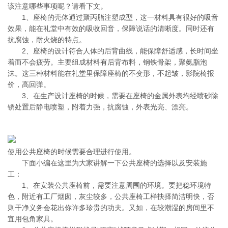
该注意哪些事项呢？请看下文。
1、座椅的壳体通过聚丙脂注塑成型，这一材料具有很好的吸音
效果，能在礼堂中有效的吸收回音，保障说话的清晰度。同时还有
抗腐蚀，耐火烧的特点。
2、座椅的设计符合人体的后背曲线，能保障舒适感，长时间坐
着而不会疲劳。主要组成材料有后背布料，钢铁骨架，聚氨脂泡
沫。这三种材料能在礼堂里保障座椅的不变形，不起皱，影院椅报
价，高回弹。
3、在生产设计座椅的时候，需要在座椅的金属外表均经喷砂除
锈处置后静电喷塑，附着力强，抗腐蚀，外表光亮、漂亮。
使用公共座椅的时候需要合理进行使用。
下面小编在这里为大家讲解一下公共座椅的选择以及安装施
工：
1、在安装公共座椅前，需要注意周围的环境。要把稳环境特
色，附近有工厂烟囱，灰尘较多，公共座椅工样抉择简洁明快，否
则干净义务会花出你许多珍贵的功夫。又如，在较潮湿的房间里不
宜用包角家具。