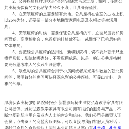
2、公共座椅模样形状是“漂亮”越随意马虎过期，相同，传统公
共座椅所饮食的文化沾染力经久不衰，且具备保值性。
3、在安装座椅的是需要留有余地。公共座椅在舍室的占地上积
以25%为好，还要留一部分本地搁置家用电器及衣帽架等生活用
具。
4、安装座椅的时候，需要保证公共座椅的平、立面尺度要和房
间面积、高度相吻合，免得所购排椅放不进，或毁坏了已构思好的
立体布局。
5、要把稳公共座椅的适用性，新疆影院椅，切不要外强干只重
模样形状，影院椅哪家好，不看应用成果。以是，购进公共座椅时
要充分思考本人的实践生涯需求。
6、淡色彩的公共座椅合用于小房间或者采光条件较差的朝北房
间等，照明较好的房间可抉择深色彩的公共座椅、可显出古朴、典
雅的气氛。
潍坊弘森座椅(图)-影院椅报价-新疆影院椅由潍坊弘森教学家具有限
公司提供。潍坊弘森教学家具有限公司拥有很好的服务与产品，不
断地受到新老用户及业内人士的肯定和信任。我们公司是商盟认证
会员，点击页面的商盟客服图标，可以直接与我们客服人员对话，
愿我们今后的合作愉快！同时本公司还是从事山东
礼堂椅
，
礼堂座