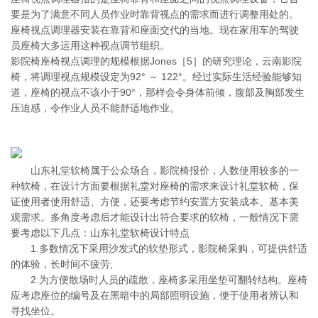
要是为了满意不同人员作业时靠背视点的需求而进行调整用处的。
座椅视点调理器安装在靠背和座面交代的当地。现在家用车的驾驶
员座椅大多运用这种视点调节组织。
影院椅座椅视点调理的规模根据Jones［5］的研究理论，云南影院
椅，将调理视点规模设定为92° ～ 122°。经过实际生活经验能够知
道，座椅的视点不该小于90°，那样会令身体前倾，腹部及胸部发生
压迫感，令作业人员不能舒适地作业。
山东礼堂软椅属于公众场合，影院椅报价，人数使用较多的一
种软椅，在设计方面要根据礼堂对座椅的需求来设计礼堂软椅，保
证使用者使用舒适、方便，还要考虑节约安置方安装成本、基本美
观需求。多角度考虑后才能设计出符合要求的软椅，一般情况下需
要考虑以下几点：山东礼堂软椅设计特点
1.多数情况下采用沙发式的软垫形式，影院椅采购，可提供舒适
的体验，长时间不疲劳;
2.为方便散场时人员的疏散，座椅多采用坐垫可翻转结构。座椅
应考虑座位的编号及在黑暗中的局部照明设施，便于使用者辨认和
寻找坐位。