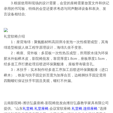
3.根据使用和现场的设计需要，会堂的座椅需要放置文件和供记
录用的书写板，特殊的会堂还要求考虑与同声翻译设备和表决、发
言设备相结合;
礼堂软椅介绍
1：座背海绵：聚氨酯材料高回弹冷发泡一次性模塑成型，其海
绵造型根据人体工程学原理设计，海绵久坐不变形。
2：椅座、背外板：多层板一次性热压成型，所用胶水须为环保
胶水外贴榉木皮，影院椅批发，靠背厚度1.8cm，座板厚度1.5cm，
经多道工序打磨处理后喷进环保聚酯漆 ，座板带有吸音孔。
3：木扶手：实木制作经多道工序加工后喷进环保聚酯漆（进口
榉木），铁架与扶手固定折页需为加厚合页，边椅脚扶手固定需用
四颗螺钉保证扶手牢固且美观，螺钉不外漏。
云南影院椅-潍坊弘森座椅-影院椅批发由潍坊弘森教学家具有限公司
提供。“山东
礼堂椅
,
礼堂座椅
,会议室软座椅,
礼堂椅
,
连排座椅
,”选择