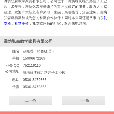
潍坊弘森教学家具有限公司，公司位于：潍坊临朐临九路洼子工业
园，多年来，潍坊弘森座椅坚持为客户提供好的服务，联系人：赵
经理。欢迎广大新老客户来电，来函，亲临指导，洽谈业务。潍坊
弘森座椅期待成为您的长期合作伙伴！同时本公司还是从事山东
礼
堂椅
，
礼堂座椅
，礼堂软座椅的厂家，欢迎来电咨询。
潍坊弘森教学家具有限公司
姓名：
赵经理 ( 销售经理 ）
手机：
15006672269
业务 QQ：
752116110
公司地址：
潍坊临朐临九路洼子工业园
电话：
0536-3479666
传真：
0536-3479865
上一条
下一条