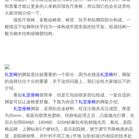
和质量才能让更多的人来购买报告厅座椅，所以我们也会在这里给
大家详细介绍一下。
报告厅座椅，多数由椅座、椅背、扶手和站脚四部分构成。一
般情况下站脚和扶手结为一体构成牢固安装的扶手架。组成结构一
般为钢木结构或钢塑结构。
礼堂椅
的脚架是比较重要的一个部分，因为在挑选
礼堂椅
时，脚架
的选择往往十分的重要，关于这些问题上，我们会给大家做以下的
介绍。
看似
礼堂座椅
很简单，但是它却由很多部位组成，一架合适的
脚架可以让桌椅更舒服。下面为你说下
礼堂座椅
的脚架介绍。
礼堂座椅
脚架，采用铝合金材料，经压注模具压注成型。厚度
为35mm，表面先喷黑色塑粉。经静电处理之后，凸面抛光打磨，先
后分别用80#砂、180#砂、320#砂麻轮布轮精抛光亮，氧化，剧院
椅品牌，上脚钻有5个锣丝孔，昌乐剧院椅，便于调节升降椅座的高
度，剧院椅销售，并针对不同工地 (平地 台阶斜坡)作相应的技术处