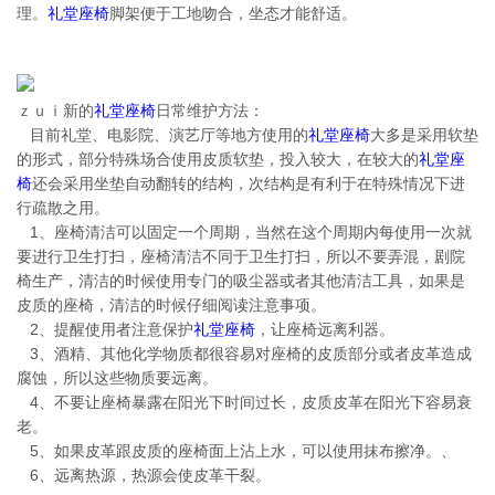
理。
礼堂座椅
脚架便于工地吻合，坐态才能舒适。
ｚｕｉ新的
礼堂座椅
日常维护方法：
目前礼堂、电影院、演艺厅等地方使用的
礼堂座椅
大多是采用软垫
的形式，部分特殊场合使用皮质软垫，投入较大，在较大的
礼堂座
椅
还会采用坐垫自动翻转的结构，次结构是有利于在特殊情况下进
行疏散之用。
1、座椅清洁可以固定一个周期，当然在这个周期内每使用一次就
要进行卫生打扫，座椅清洁不同于卫生打扫，所以不要弄混，剧院
椅生产，清洁的时候使用专门的吸尘器或者其他清洁工具，如果是
皮质的座椅，清洁的时候仔细阅读注意事项。
2、提醒使用者注意保护
礼堂座椅
，让座椅远离利器。
3、酒精、其他化学物质都很容易对座椅的皮质部分或者皮革造成
腐蚀，所以这些物质要远离。
4、不要让座椅暴露在阳光下时间过长，皮质皮革在阳光下容易衰
老。
5、如果皮革跟皮质的座椅面上沾上水，可以使用抹布擦净。、
6、远离热源，热源会使皮革干裂。