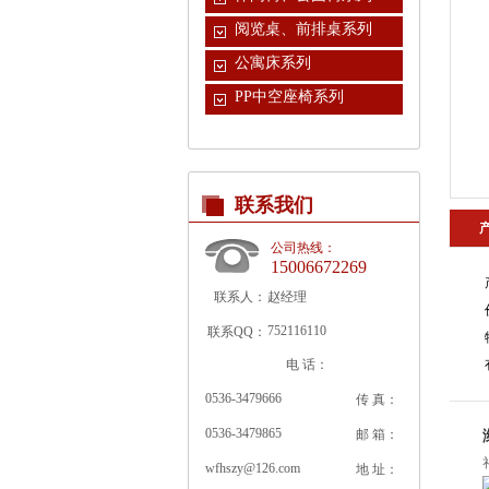
阅览桌、前排桌系列
公寓床系列
PP中空座椅系列
联系我们
公司热线：
15006672269
联系人：
赵经理
752116110
联系QQ：
电 话：
0536-3479666
传 真：
0536-3479865
邮 箱：
wfhszy@126.com
地 址：