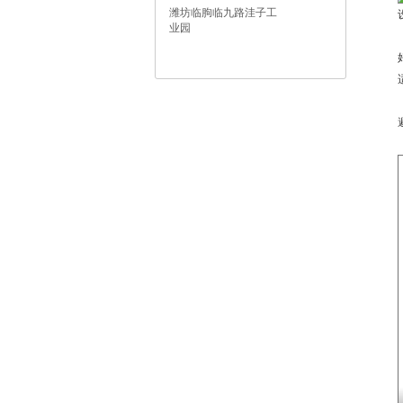
潍坊临朐临九路洼子工
业园