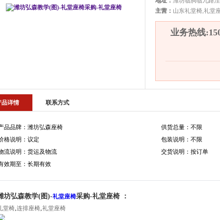
地址：
潍坊临朐临九路洼
主营：
山东礼堂椅,礼堂座
业务热线:1500
产品详情
联系方式
产品品牌：潍坊弘森座椅
供货总量：不限
价格说明：议定
包装说明：不限
物流说明：货运及物流
交货说明：按订单
有效期至：长期有效
潍坊弘森教学(图)-
采购-礼堂座椅 ：
礼堂座椅
,
,
礼堂椅
连排座椅
礼堂座椅