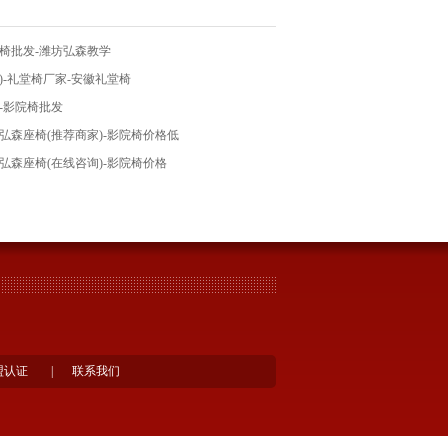
椅批发-潍坊弘森教学
)-礼堂椅厂家-安徽礼堂椅
-影院椅批发
弘森座椅(推荐商家)-影院椅价格低
弘森座椅(在线咨询)-影院椅价格
盟认证
|
联系我们