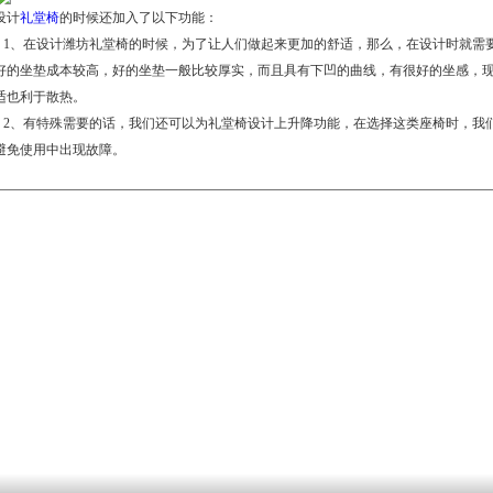
设计
礼堂椅
的时候还加入了以下功能：
1、在设计潍坊礼堂椅的时候，为了让人们做起来更加的舒适，那么，在设计时就需
好的坐垫成本较高，好的坐垫一般比较厚实，而且具有下凹的曲线，有很好的坐感，
适也利于散热。
2、有特殊需要的话，我们还可以为礼堂椅设计上升降功能，在选择这类座椅时，我
避免使用中出现故障。