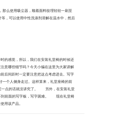
，那么使用吸尘器，顺着面料纹理轻轻一刷至
汁等，可以使用中性洗涤剂溶解在温水中，然后
时的感觉，所以，我们在安装礼堂椅的时候还
应注意哪些细节吗？今天小编在这里为大家讲解
的前后间距时一定要注意把这点考虑进去。写字
，刚好一个人侧身走过。这样算来，礼堂座椅的前
候宽一点的话就没讲究了。 另外，在安装礼堂
够不到前面的写字板，写字困难。 现在礼堂椅
在使用该产品。