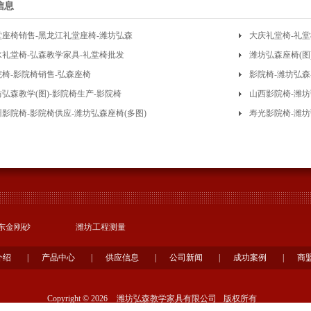
信息
堂座椅销售-黑龙江礼堂座椅-潍坊弘森
大庆礼堂椅-礼堂
水礼堂椅-弘森教学家具-礼堂椅批发
潍坊弘森座椅(图
院椅-影院椅销售-弘森座椅
影院椅-潍坊弘森
弘森教学(图)-影院椅生产-影院椅
山西影院椅-潍坊
州影院椅-影院椅供应-潍坊弘森座椅(多图)
寿光影院椅-潍坊
东金刚砂
潍坊工程测量
介绍
|
产品中心
|
供应信息
|
公司新闻
|
成功案例
|
商
Copyright © 2026
潍坊弘森教学家具有限公司
版权所有