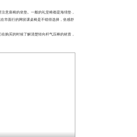
要注意座椅的坐垫。一般的礼堂椅都是海绵垫，
现在市面行的网状课桌椅是不错得选择，坐感舒
们在购买的时候了解清楚转向杆气压棒的材质，