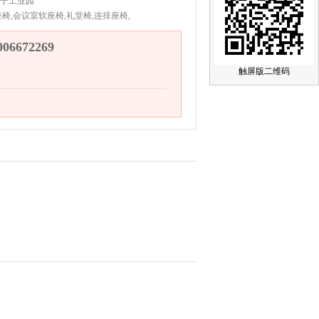
子工业园
椅,会议室软座椅,礼堂椅,连排座椅,
6672269
触屏版二维码