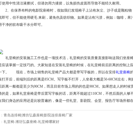
可使用中性清洁液擦拭，但请勿用力揉搓，以免损伤皮面而导致不能经久耐用。
2、在保养布料的电影院座椅时，假如我们发现椅子上沾有灰尘、沙子或是颗粒物
底即可，但不能使用硬毛 来刷，避免伤及纺织物。如果是沾有污渍，例如：咖啡，果
用干净的软布吸干水分即可。
礼堂椅的安装施工工作也是一项技术活，礼堂椅的安装质量直接影响这我们坐座椅
是应该掌握一定技巧的。大家知道在安装礼堂椅的时候，在礼堂椅前后距离的控制上
一下。 现在，市场上销售的礼堂椅产品大都是带写字板的，所以在安排
礼堂座椅
板打开后，前端到后的距离是85CM。写字板不打开，人坐着大概是50-60CM左右
后距离一般都是至少为90CM，而且目前市场上用的的也是90CM。如果想走人的时
椅的是，如果礼堂座椅是带后置写字板的话，距离不能超过110CM，不然后面的人
在我们身边的应用还是比较普遍的，像是一些礼堂、影剧院、会堂、报告厅等场所都
：
青岛连排椅|潍坊弘森座椅|影院连排座椅厂家
：
礼堂椅-潍坊弘森座椅-礼堂椅哪家好