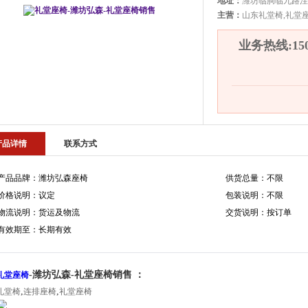
地址：
潍坊临朐临九路洼
主营：
山东礼堂椅,礼堂座
业务热线:1500
产品详情
联系方式
产品品牌：潍坊弘森座椅
供货总量：不限
价格说明：议定
包装说明：不限
物流说明：货运及物流
交货说明：按订单
有效期至：长期有效
-潍坊弘森-礼堂座椅销售 ：
礼堂座椅
,
,
礼堂椅
连排座椅
礼堂座椅