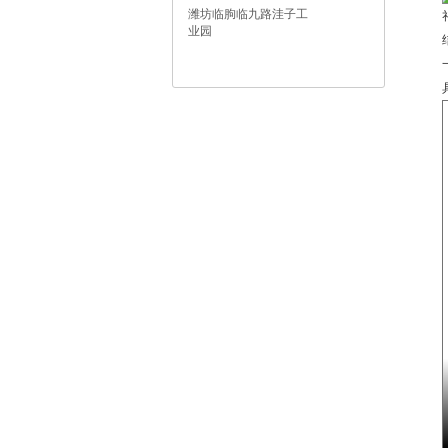
潍坊临朐临九路洼子工
业园