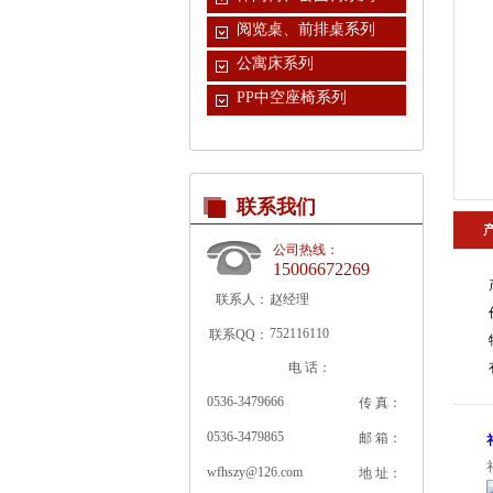
阅览桌、前排桌系列
公寓床系列
PP中空座椅系列
联系我们
公司热线：
15006672269
联系人：
赵经理
752116110
联系QQ：
电 话：
0536-3479666
传 真：
0536-3479865
邮 箱：
wfhszy@126.com
地 址：