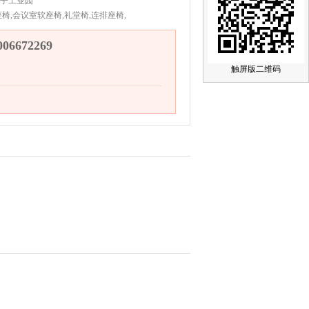
子工业园
椅,会议室软座椅,礼堂椅,连排座椅,
6672269
触屏版二维码