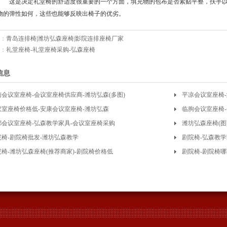
这是决定礼堂椅的舒适度很重要的一个方面，填充物的包布是否紧贴平整，扶手以
物的弹性如何，这些也能够反映出椅子的优劣。
：
青岛连排椅|潍坊弘森座椅|影院连排座椅厂家
：
礼堂座椅-礼堂座椅采购-弘森座椅
信息
南会议室座椅-会议室座椅供应商-潍坊弘森(多图)
平凉会议室座椅-
议室座椅价格低-安康会议室座椅-潍坊弘森
临朐会议室座椅
都会议室座椅-弘森教学家具-会议室座椅采购
潍坊弘森座椅(图
院椅-剧院椅批发-潍坊弘森教学
剧院椅-弘森教学
院椅-潍坊弘森座椅(推荐商家)-剧院椅价格低
剧院椅-剧院椅哪