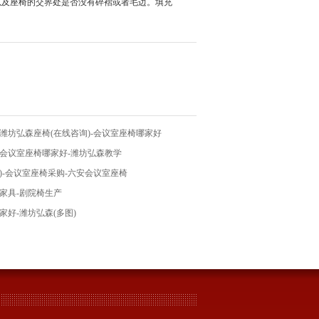
及座椅的交界处是否没有碎褶或者毛边。填充
潍坊弘森座椅(在线咨询)-会议室座椅哪家好
-会议室座椅哪家好-潍坊弘森教学
)-会议室座椅采购-六安会议室座椅
家具-剧院椅生产
家好-潍坊弘森(多图)