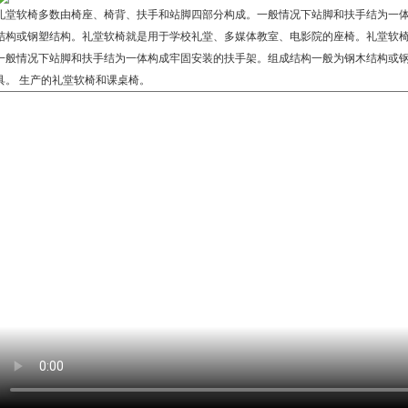
礼堂软椅多数由椅座、椅背、扶手和站脚四部分构成。一般情况下站脚和扶手结为一
结构或钢塑结构。礼堂软椅就是用于学校礼堂、多媒体教室、电影院的座椅。礼堂软
一般情况下站脚和扶手结为一体构成牢固安装的扶手架。组成结构一般为钢木结构或
具。 生产的礼堂软椅和课桌椅。