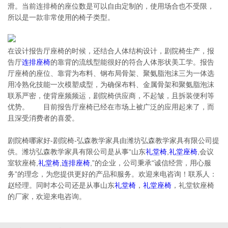
滑。当前连排椅的座位数是可以自由定制的，使用场合也不受限，
所以是一款非常使用的椅子类型。
在设计报告厅座椅的时候，还结合人体结构设计，剧院椅生产，报
告厅
连排座椅
的靠背的流线型能很好的符合人体形状美工学。报告
厅座椅的座位、靠背为布料、钢布局骨架、聚氨脂泡沫三为一体选
用冷熟化技能一次模塑成型，为确保布料、金属骨架和聚氨脂泡沫
联系严密，使背座频频运，剧院椅供应商，不起皱，且拆装便利等
优势。 目前报告厅座椅已经在市场上被广泛的应用起来了，而
且深受消费者的喜爱。
剧院椅哪家好-剧院椅-弘森教学家具由潍坊弘森教学家具有限公司提
供。潍坊弘森教学家具有限公司是从事“山东
礼堂椅
,
礼堂座椅
,会议
室软座椅,
礼堂椅
,
连排座椅
,”的企业，公司秉承“诚信经营，用心服
务”的理念，为您提供更好的产品和服务。欢迎来电咨询！联系人：
赵经理。同时本公司还是从事山东
礼堂椅
，
礼堂座椅
，礼堂软座椅
的厂家，欢迎来电咨询。