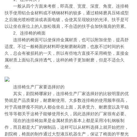
一般从四个方面来考察，即高度、宽度、深度、角度。连排椅
扶手使用铝合金材料或不锈钢材料的较多，通过精铸磨具压铸成型
之后抛光喷粉喷涂或表面电镀，会使其呈现较好的光泽。扶手是可
以让坐在座位上的人放松颈肩，不合适的扶手会加快颈肩的劳累。
2、连排椅的椅面
连排椅的椅面可以使保持金属材质，也可以附加坐垫，提高舒
适度。不过一般椅面的材料即使耐磨耐剐蹭，也敌不过时间的长
久，总会有被损耗的一天，所以有些地方直接不采用椅垫，直接金
属材质上面钻孔保持透气，这样的椅子更加耐磨，但是不适合久
坐。
连排椅生产厂家要选择好的
其实，剧院椅哪家好，连排椅生产厂家选择好的比较明显的优
势就是产品质量好，耐磨耐使用。大多数连排椅的使用频率很高，
对于高矮胖瘦不同的人都会坐在上面，其承受力、耐磨度以及平稳
性等等都关乎这椅子能够使用长久，因此选择好的厂家很有必要。
现在的连排椅如果是金属材质的基本上都是采用冷轧钢板制
作，而且都是大厂的钢制品，这样可以从材料选择上就开始把控，
剧院椅，椅面的制作通过大型液压机器生产，保证了椅面的平整光